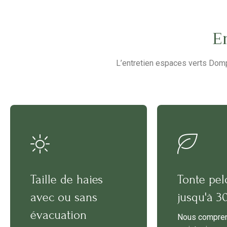
E
L’entretien espaces verts Dompi
Taille de haies
Tonte pel
avec ou sans
jusqu'à 
évacuation
Nous compre